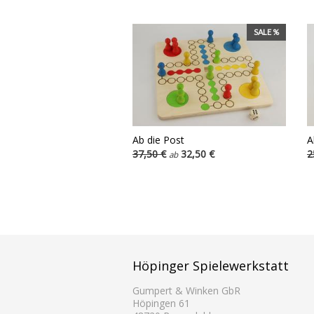
SALE %
Ab die Post
A
37,50 €
32,50 €
2
ab
Höpinger Spielewerkstatt
Gumpert & Winken GbR
Höpingen 61