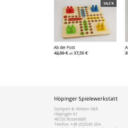
SALE %
Ab die Post
A
42,50 €
37,50 €
3
ab
Höpinger Spielewerkstatt
Gumpert & Winken GbR
Höpingen 61
48720 Rosendahl
Telefon: +49 (0)2545 204