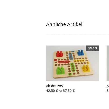
Ähnliche Artikel
SALE %
Ab die Post
A
42,50 €
37,50 €
3
ab