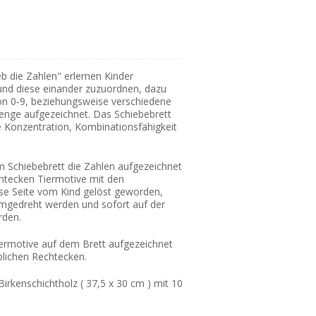
b die Zahlen" erlernen Kinder
und diese einander zuzuordnen, dazu
von 0-9, beziehungsweise verschiedene
enge aufgezeichnet. Das Schiebebrett
 Konzentration, Kombinationsfähigkeit
em Schiebebrett die Zahlen aufgezeichnet
chtecken Tiermotive mit den
se Seite vom Kind gelöst geworden,
umgedreht werden und sofort auf der
rden.
Tiermotive auf dem Brett aufgezeichnet
blichen Rechtecken.
Birkenschichtholz ( 37,5 x 30 cm ) mit 10