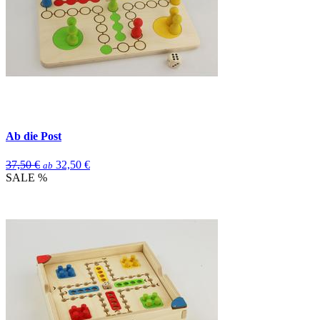
Ab die Post
37,50 €
32,50 €
ab
SALE %